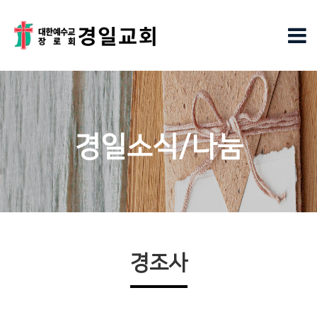
경일소식/나눔
경조사