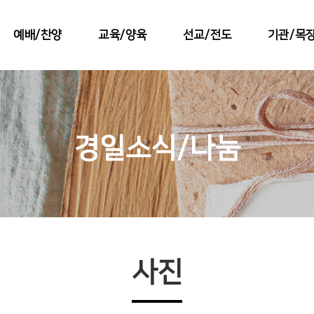
예배/찬양
교육/양육
선교/전도
기관/목
경일소식/나눔
사진