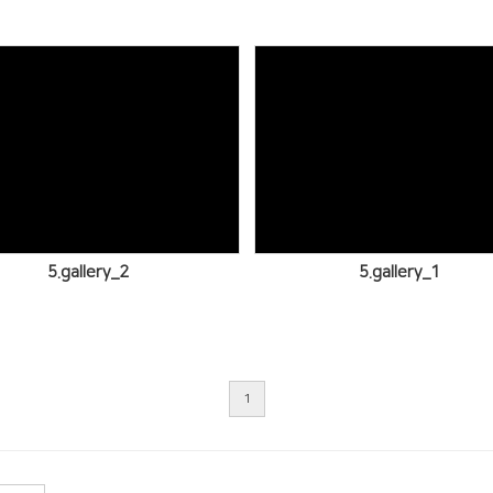
Views
Views
5.gallery_2
5.gallery_1
1